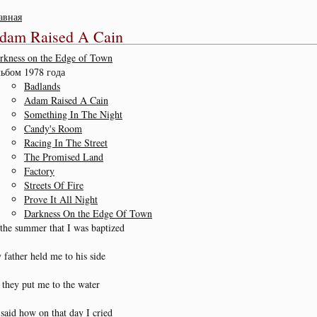
авная
dam Raised A Cain
rkness on the Edge of Town
ьбом 1978 года
Badlands
Adam Raised A Cain
Something In The Night
Candy's Room
Racing In The Street
The Promised Land
Factory
Streets Of Fire
Prove It All Night
Darkness On the Edge Of Town
 the summer that I was baptized
 father held me to his side
 they put me to the water
 said how on that day I cried