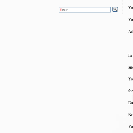
Yo
Yo
Ad
In
an
Yo
fo
Da
No
Yo