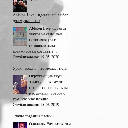
Ableton Live - идеальный выбор
для музыкантов
Ableton Live является
звуковой станцией,
позволяющей с
помощью окна
аранжировки создавать...
Опубликовано:
19-05-2020
Уроки вокала: что мешает петь
Окружающие люди
зачастую почему-то
пытаются навешать на
нас ярлыки, говоря о
том, что уже поздно...
Опубликовано:
15-06-2019
Этапы создания песни
Однажды Вам захочется