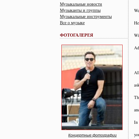
Музыкальные новости
Музыканты и группы
We
Музыкальные инструменты
Все о музыке
He
ФОТОГАЛЕРЕЯ
Wi
Ad
Al
as
Th
an
In
yo
Концертные фотографии