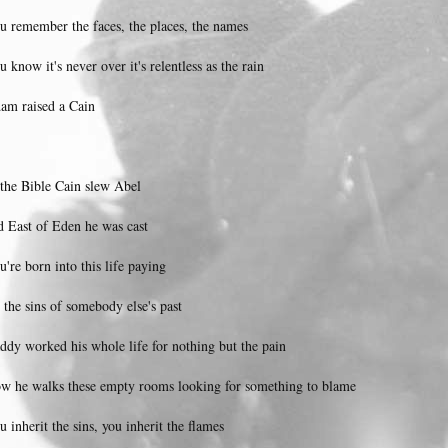
u remember the faces, the places, the names
u know it's never over it's relentless as the rain
am raised a Cain
 the Bible Cain slew Abel
d East of Eden he was cast
u're born into this life paying
r the sins of somebody else's past
ddy worked his whole life for nothing but the pain
w he walks these empty rooms looking for something to blame
u inherit the sins, you inherit the flames