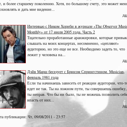
т, и более старшему поколению. Хотя, по большому счету, это может мен
охновлять и дать мне видение...
да
Интервью с Ником Хорнби в журнале «The Observer Musi
Monthly» от 17 июля 2005 года. Часть 2
Тщательно проработанные аранжировки, которые привы
слышать на моих концертах, несомненно, «цепляют»
аудиторию, но это еще не все. Необходимо задеть то, что
лежит у человека на...
да
Дэйв Марш беседует с Брюсом Спрингстином. Musician,
февраль 1981 года
Если ты начинаешь зависеть от реакции аудитории, что-т
идет не так. Ты на ложном пути, ты совершаешь ошибку,
ты неправ. Что бы ни было, ты не можешь позволить себ
впасть от них...
да
та публикации: Чт, 09/08/2011 - 23:57