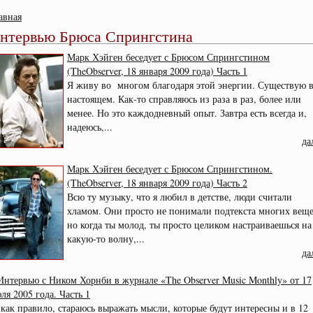
авная
нтервью Брюса Спрингстина
Марк Хэйген беседует с Брюсом Спрингстином
(TheObserver, 18 января 2009 года) Часть 1
Я живу во многом благодаря этой энергии. Существую 
настоящем. Как-то справляюсь из раза в раз, более или
менее. Но это каждодневный опыт. Завтра есть всегда и,
надеюсь,...
да
Марк Хэйген беседует с Брюсом Спрингстином.
(TheObserver, 18 января 2009 года) Часть 2
Всю ту музыку, что я любил в детстве, люди считали
хламом. Они просто не понимали подтекста многих веще
но когда ты молод, ты просто целиком настраиваешься на
какую-то волну,...
да
Интервью с Ником Хорнби в журнале «The Observer Music Monthly» от 17
ля 2005 года. Часть 1
 как правило, стараюсь выражать мысли, которые будут интересны и в 12