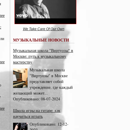
я
лее
c
We Take Care Of Our Own
кли
МУЗЫКАЛЬНЫЕ НОВОСТИ
Музыкальная школа "Виртуозы" в
Москве: путь к музыкальному
лее
мастерству
Музыкальная школа
"Виртуозы" в Москве
представляет собой
о
учреждение, где каждый
желающий может...
е
Опубликовано:
08-07-2024
лее
Школа игры на гитаре: как
научиться играть
Опубликовано:
12-12-
2023