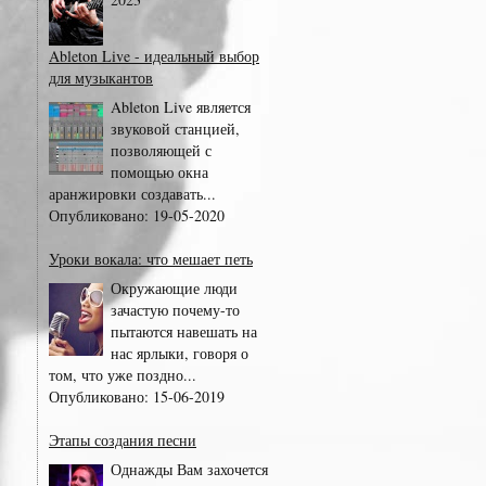
Ableton Live - идеальный выбор
для музыкантов
Ableton Live является
звуковой станцией,
позволяющей с
помощью окна
аранжировки создавать...
Опубликовано:
19-05-2020
Уроки вокала: что мешает петь
Окружающие люди
зачастую почему-то
пытаются навешать на
нас ярлыки, говоря о
том, что уже поздно...
Опубликовано:
15-06-2019
Этапы создания песни
Однажды Вам захочется