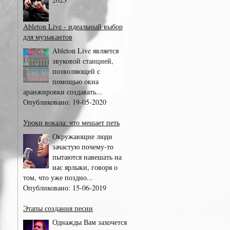
Ableton Live - идеальный выбор
для музыкантов
Ableton Live является
звуковой станцией,
позволяющей с
помощью окна
аранжировки создавать...
Опубликовано:
19-05-2020
Уроки вокала: что мешает петь
Окружающие люди
зачастую почему-то
пытаются навешать на
нас ярлыки, говоря о
том, что уже поздно...
Опубликовано:
15-06-2019
Этапы создания песни
Однажды Вам захочется