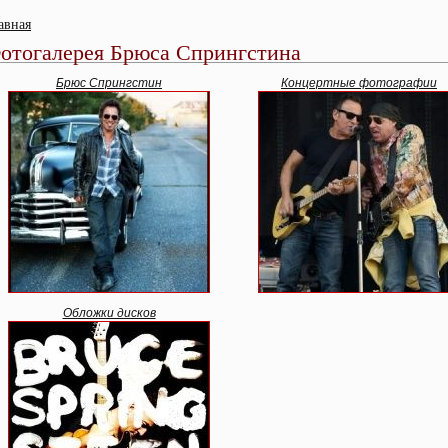
авная
отогалерея Брюса Спрингстина
Брюс Спрингстин
Концертные фотографии
Обложки дисков