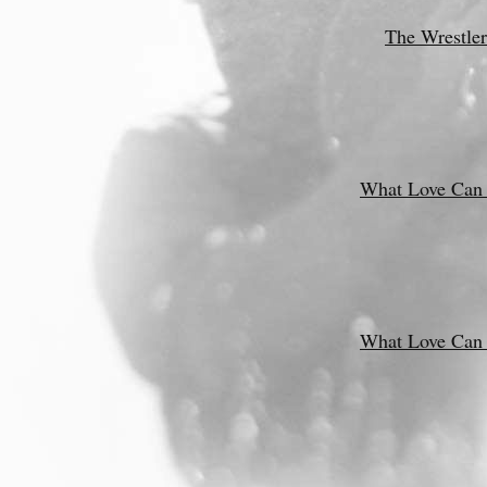
The Wrestler
What Love Can
What Love Can