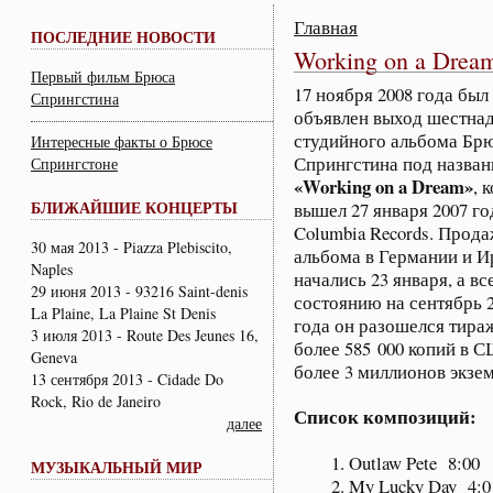
Главная
ПОСЛЕДНИЕ НОВОСТИ
Working on a Drea
Первый фильм Брюса
17 ноября 2008 года был
Спрингстина
объявлен выход шестна
студийного альбома Бр
Интересные факты о Брюсе
Спрингстина под назва
Спрингстоне
«
Working
on
a
Dream»
, 
БЛИЖАЙШИЕ КОНЦЕРТЫ
вышел 27 января 2007 го
Columbia Records. Прод
30 мая 2013 - Piazza Plebiscito,
альбома в Германии и 
Naples
начались 23 января, а вс
29 июня 2013 - 93216 Saint-denis
состоянию на сентябрь 
La Plaine, La Plaine St Denis
года он разошелся тир
3 июля 2013 - Route Des Jeunes 16,
более 585 000 копий в 
Geneva
более 3 миллионов экзем
13 сентября 2013 - Cidade Do
Rock, Rio de Janeiro
Список композиций:
далее
Outlaw Pete 8:00
МУЗЫКАЛЬНЫЙ МИР
My Lucky Day 4:0