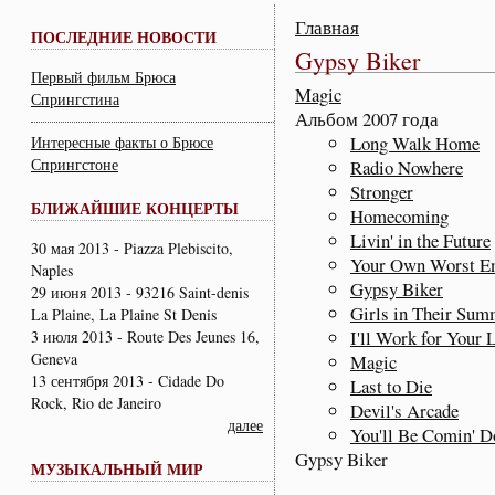
Главная
ПОСЛЕДНИЕ НОВОСТИ
Gypsy Biker
Первый фильм Брюса
Magic
Спрингстина
Альбом 2007 года
Long Walk Home
Интересные факты о Брюсе
Спрингстоне
Radio Nowhere
Stronger
БЛИЖАЙШИЕ КОНЦЕРТЫ
Homecoming
Livin' in the Future
30 мая 2013 - Piazza Plebiscito,
Your Own Worst E
Naples
Gypsy Biker
29 июня 2013 - 93216 Saint-denis
Girls in Their Sum
La Plaine, La Plaine St Denis
I'll Work for Your 
3 июля 2013 - Route Des Jeunes 16,
Geneva
Magic
13 сентября 2013 - Cidade Do
Last to Die
Rock, Rio de Janeiro
Devil's Arcade
далее
You'll Be Comin' 
Gypsy Biker
МУЗЫКАЛЬНЫЙ МИР