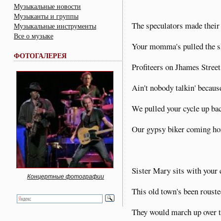
Музыкальные новости
Музыканты и группы
The speculators made their
Музыкальные инструменты
Все о музыке
Your momma's pulled the sh
ФОТОГАЛЕРЕЯ
Profiteers on Jhames Street
Ain't nobody talkin' becau
We pulled your cycle up ba
Our gypsy biker coming h
Sister Mary sits with your 
Концертные фотографии
This old town's been rouste
They would march up over th