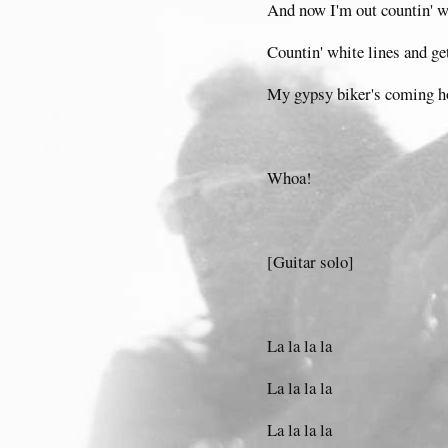
And now I'm out countin' w
Countin' white lines and ge
My gypsy biker's coming 
Whoa!
[Guitar solo]
La la la la
La la la la
La la la la