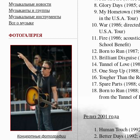
Музыкальные новости
Glory Days (1985; d
Музыканты и группы
My Hometown (1985;
Музыкальные инструменты
in the U.S.A. Tour)
Все о музыке
War (1986; directed
U.S.A. Tour)
ФОТОГАЛЕРЕЯ
Fire (1986; acousti
School Benefit)
Born to Run (1987; 
Brilliant Disguise 
Tunnel of Love (198
One Step Up (1988; 
Tougher Than the Re
Spare Parts (1988; 
Born to Run (1988; 
from the Tunnel of
Релиз 2001 года
Human Touch (1992;
Better Days (1992; 
Концертные фотографии