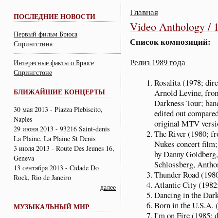
Главная
ПОСЛЕДНИЕ НОВОСТИ
Video Anthology / 
Первый фильм Брюса
Список композиций:
Спрингстина
Релиз 1989 года
Интересные факты о Брюсе
Спрингстоне
Rosalita (1978; dir
БЛИЖАЙШИЕ КОНЦЕРТЫ
Arnold Levine, fro
Darkness Tour; band
30 мая 2013 - Piazza Plebiscito,
edited out compared
Naples
original MTV versi
29 июня 2013 - 93216 Saint-denis
The River (1980; f
La Plaine, La Plaine St Denis
Nukes concert film;
3 июля 2013 - Route Des Jeunes 16,
by Danny Goldberg,
Geneva
Schlossberg, Antho
13 сентября 2013 - Cidade Do
Thunder Road (1980
Rock, Rio de Janeiro
Atlantic City (1982
далее
Dancing in the Dark
Born in the U.S.A. 
МУЗЫКАЛЬНЫЙ МИР
I'm on Fire (1985; 