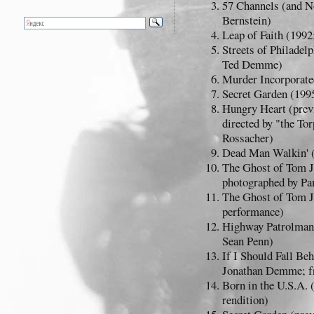
57 Channels (and N
Bernstein)
Leap of Faith (1992
Streets of Philadel
Ted Demme)
Murder Incorporate
Secret Garden (1995
Hungry Heart (prev
directed by "the T
Rossacher)
Dead Man Walkin' (
The Ghost of Tom J
photographed by Pa
The Ghost of Tom J
performance)
Highway Patrolman 
Sean Penn)
If I Should Fall Be
Jonathan Demme; f
Born in the U.S.A. 
rendition)