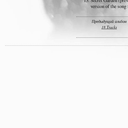
Secret Garden (prev
version of the son
Предыдущий альбом
18 Tracks