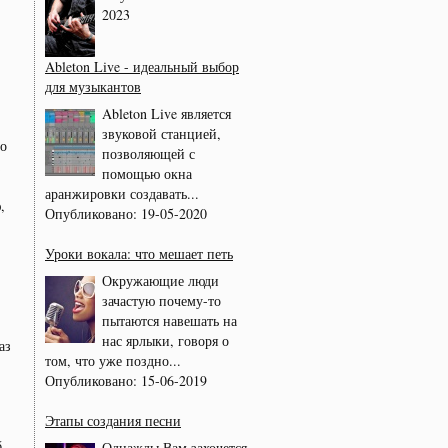
2023
Ableton Live - идеальный выбор
для музыкантов
Ableton Live является
звуковой станцией,
ло
позволяющей с
помощью окна
аранжировки создавать...
,
Опубликовано:
19-05-2020
Уроки вокала: что мешает петь
Окружающие люди
зачастую почему-то
пытаются навешать на
нас ярлыки, говоря о
аз
том, что уже поздно...
Опубликовано:
15-06-2019
Этапы создания песни
б
Однажды Вам захочется