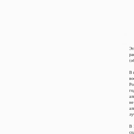
Эт
ра
(о
В 
во
Ро
го
ал
не
ал
лу
В 
со