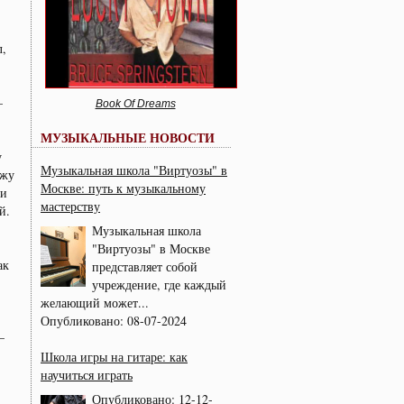
л,
–
Book Of Dreams
МУЗЫКАЛЬНЫЕ НОВОСТИ
у
Музыкальная школа "Виртуозы" в
ажу
Москве: путь к музыкальному
ми
мастерству
й.
Музыкальная школа
"Виртуозы" в Москве
ак
представляет собой
учреждение, где каждый
желающий может...
Опубликовано:
08-07-2024
–
Школа игры на гитаре: как
научиться играть
Опубликовано:
12-12-