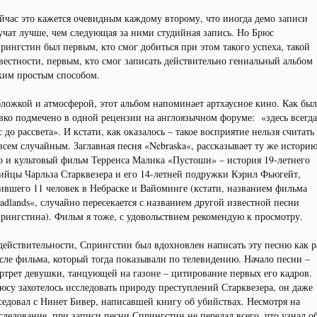
йчас это кажется очевидным каждому второму, что иногда демо записи
учат лучше, чем следующая за ними студийная запись. Но Брюс
рингстин был первым, кто смог добиться при этом такого успеха, такой
вестности, первым, кто смог записать действительно гениальный альбом
ким простым способом.
ложкой и атмосферой, этот альбом напоминает артхаусное кино. Как бы
вко подмечено в одной рецензии на англоязычном форуме: «здесь всегда
с до рассвета». И кстати, как оказалось – такое восприятие нельзя считать
всем случайным. Заглавная песня «Nebraska«, рассказывает ту же историю
о и культовый фильм Терренса Малика «Пустоши» – история 19-летнего
ийцы Чарльза Старквезера и его 14-летней подружки Кэрил Фьюгейт,
ившего 11 человек в Небраске и Вайоминге (кстати, названием фильма
adlands«, случайно пересекается с названием другой известной песни
рингстина). Фильм я тоже, с удовольствием рекомендую к просмотру.
действительности, Спрингстин был вдохновлен написать эту песню как р
сле фильма, который тогда показывали по телевидению. Начало песни –
ртрет девушки, танцующей на газоне – цитирование первых его кадров.
юсу захотелось исследовать природу преступлений Старквезера, он даже
седовал с Нинет Бивер, написавшей книгу об убийствах. Несмотря на
следование, при записи песни Спрингстин не передал всего, что узнал о