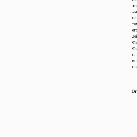
эт
«м
не
то
ег
де
Фь
Фь
на
вп
пе
Br