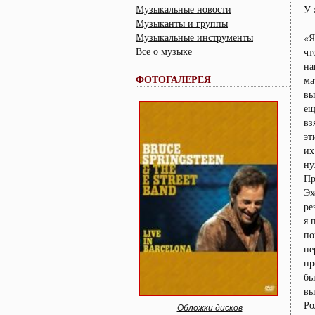
Музыкальные новости
У 
Музыканты и группы
Музыкальные инструменты
«Я
Все о музыке
чт
на
ФОТОГАЛЕРЕЯ
ма
вы
ещ
вз
эт
их
ну
Пр
Эх
ре
я 
по
пе
пр
бы
вы
Ро
Обложки дисков