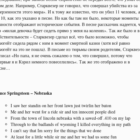
ом деле. Например, Старквезер не говорил, что совершал убийства из-за
ерзенности этого мира». И к тому же известно, что он убил 11 человек, а
 10, как это указано в песне. Но как бы там ни было, некоторые моменты 
чности отображают исторические события. В песне рассказчик надеется, 
о «милая девочка будет сидеть прямо у меня на коленях». Так же было и в
йствительности – Старквезер сделал всё, что было возможно, чтобы
югейт сидела рядом с ним в момент смертной казни (хотя всё равно
югейт на это не пошла). В письме из тюрьмы своим родителям, Старквез
писал «Но папа, я не очень сожалею о том, что совершил, потому что
ервые я и Кэрил немного повеселились«. Так же это отображено и в
сне…
uce Springsteen – Nebraska
I saw her standin on her front lawn just twirlin her baton
Me and her went for a ride sir and ten innocent people died
From the town of lincoln nebraska with a sawed-off .410 on my lap
Through to the badlands of wyoming I killed everything in my path
I can’t say that Im sorry for the things that we done
At least for a little while sir me and her we had us some fun