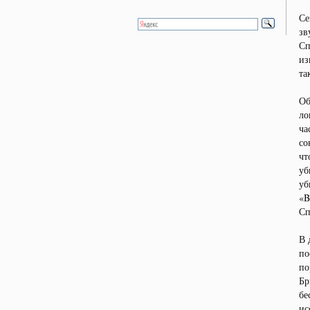
Се
зв
Сп
из
та
Об
ло
ча
со
чт
уб
уб
«B
Сп
В 
по
по
Бр
бе
ис