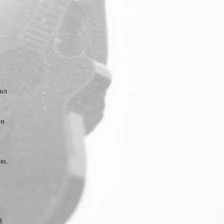
бил
 и
ию,
В