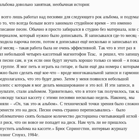
альбома довольно занятная, необычная история:
 всего лишь работал над песнями для следующего рок альбома, и подума
о то, что всегда больше всего занимало студийное время – это именно
писание песен. Обычно я просто забирался в студию без материала, или с
териалом, который нужно было дописывать. Я записывался где-то месяц 
ходила парочка песен, потом я дописывал ещё несколько и записывал их
ё месяц – такая работа была не очень эффективной. Так что в этот раз я
ял небольшой четырех-кассетный магнитофон Teac, и решил, что запиш
и песни сам, и уж если они будут звучать хорошо только со мной – я пок
 группе. Я мог петь и играть на гитаре, и были ещё два номера с которы
жно было сделать ещё кое-что – вроде многоканальной записи и гармони
едполагалось, что это будет демо. Затем у меня появился небольшой
олепс с которым я мог делать микширование и это всё. И эти записи, в
зультате, стали альбомом. Удивительно, что в итоге так получилось, так к
повсюду таскал кассету с этими песнями несколько недель. Наконец, мы
няли – «Ох, так это-ж альбом». С технической точки зрения было сложно
ренести это на диск. Песни очень странно переписывались - было
облематично снять большое количество дисторшена считывающей иглой 
л риск, что он вовсе не попадет на диск. Нам чуть ли не пришлось
пустить альбома на кассете.» Брюс Спрингстин, интервью журналу
ллинг Стоунз, 1984г.