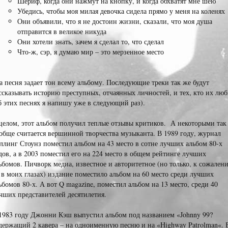
Шериф, когда они нажмут на кнопку, и когда обхватят мне шею
Убедись, чтобы моя милая девочка сидела прямо у меня на коленях
Они объявили, что я не достоин жизни, сказали, что моя душа
отправится в великое никуда
Они хотели знать, зачем я сделал то, что сделал
Что-ж, сэр, я думаю мир – это мерзенное место
а песня задает тон всему альбому. Последующие треки так же будут
ссказывать историю преступных, отчаянных личностей, и тех, кто их лю
б этих песнях я напишу уже в следующий раз).
целом, этот альбом получил теплые отзывы критиков. А некоторыми так
обще считается вершинной творчества музыканта. В 1989 году, журнал
ллинг Стоунз поместил альбом на 43 место в сотне лучших альбом 80-х
дов, а в 2003 поместил его на 224 место в общем рейтинге лучших
ьбомов. Пичворк медиа, известное и авторитетное (но только, к сожален
 в моих глазах) издание поместило альбом на 60 место среди лучших
ьбомов 80-х. А вот Q magazine, поместил альбом на 13 место, среди 40
чших представителей десятилетия.
1983 году Джонни Кэш выпустил альбом под названием «Johnny 99?
держащий 2 кавера – на одноименную песню и на «Highway Patrolman«. 