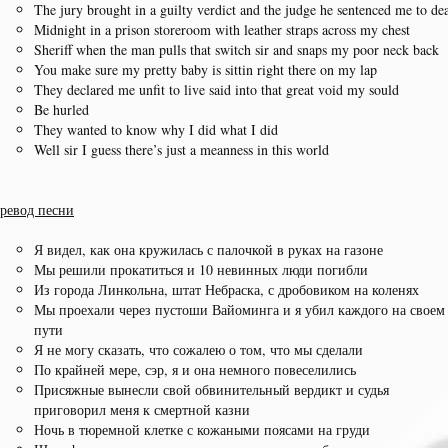
The jury brought in a guilty verdict and the judge he sentenced me to de
Midnight in a prison storeroom with leather straps across my chest
Sheriff when the man pulls that switch sir and snaps my poor neck back
You make sure my pretty baby is sittin right there on my lap
They declared me unfit to live said into that great void my sould
Be hurled
They wanted to know why I did what I did
Well sir I guess there’s just a meanness in this world
ревод песни
Я видел, как она кружилась с палочкой в руках на газоне
Мы решили прокатиться и 10 невинных люди погибли
Из города Линкольна, штат Небраска, с дробовиком на коленях
Мы проехали через пустоши Вайоминга и я убил каждого на своем
пути
Я не могу сказать, что сожалею о том, что мы сделали
По крайней мере, сэр, я и она немного повеселились
Присяжные вынесли свой обвинительный вердикт и судья
приговорил меня к смертной казни
Ночь в тюремной клетке с кожаными поясами на груди