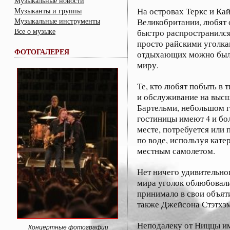
Музыкальные новости
На островах Теркс и Ка
Музыканты и группы
Музыкальные инструменты
Великобритании, любят 
Все о музыке
быстро распространился 
просто райскими уголкам
ФОТОГАЛЕРЕЯ
отдыхающих можно было 
миру.
Те, кто любят побыть в
и обслуживание на высш
Бартельми, небольшом г
гостиницы имеют 4 и бол
месте, потребуется или 
по воде, используя кате
местным самолетом.
Нет ничего удивительног
мира уголок облюбовали
принимало в свои объяти
также Джейсона Стэтхэм
Неподалеку от Ниццы им
Концертные фотографии