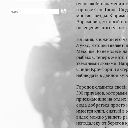
очень любят знаменитос
городке Сен-Тропе. Сюд
многие звезды. К пример
Абрамович, который пол
посещения этого уголка.
На Байя, в южной его ча
Лукас, который являетс
Мексике. Ранее здесь н
рыбаков, теперь же это
звездными людьми. Напр
Синди Кроуфорд и акте
наблюдать в данной кур
Городок славится своей
300 причалов, которыми 
приезжающие на отдых в
сюда добраться просто 
имеется клип, снятый в 
видео можно увидеть ра
неподалеку от берегов 