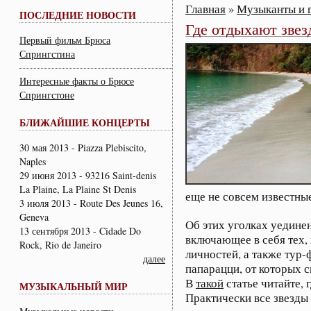
Главная
»
Музыканты и 
ПОСЛЕДНИЕ НОВОСТИ
Где отдыхают звез
Первый фильм Брюса
Спрингстина
Интересные факты о Брюсе
Спрингстоне
БЛИЖАЙШИЕ КОНЦЕРТЫ
30 мая 2013 - Piazza Plebiscito,
Naples
29 июня 2013 - 93216 Saint-denis
La Plaine, La Plaine St Denis
еще не совсем известные
3 июля 2013 - Route Des Jeunes 16,
Geneva
Об этих уголках уединен
13 сентября 2013 - Cidade Do
включающее в себя тех, 
Rock, Rio de Janeiro
личностей, а также тур-
далее
папарацци, от которых 
В
такой
статье читайте, 
МУЗЫКАЛЬНЫЙ МИР
Практически все звезды