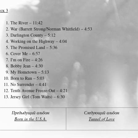
ск 3
The River – 11:42
War (Barrett Strong/Norman Whitfield) – 4:53
Darlington County – 5:12
Working on the Highway – 4:04
The Promised Land – 5:36
Cover Me – 6:57
I'm on Fire – 4:26
Bobby Jean – 4:30
My Hometown – 5:13
Born to Run – 5:03
No Surrender – 4:41
Tenth Avenue Freeze-Out – 4:21
Jersey Girl (Tom Waits) – 6:30
Предыдущий альбом
Следующий альбом
Born in the U.S.A.
Tunnel of Love