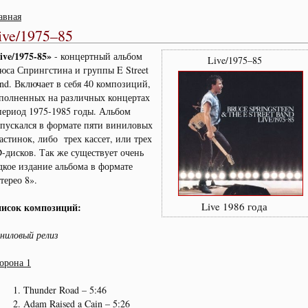
авная
ive/1975–85
ive/1975-85»
- концертный альбом
Live/1975–85
юса Спрингстина и группы E Street
nd. Включает в себя 40 композиций,
полненных на различных концертах
период 1975-1985 годы. Альбом
пускался в формате пяти виниловых
астинок, либо трех кассет, или трех
-дисков. Так же существует очень
дкое издание альбома в формате
терео 8».
Live 1986 года
исок композиций:
ниловый релиз
орона 1
Thunder Road – 5:46
Adam Raised a Cain – 5:26