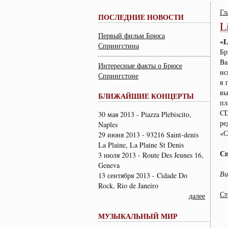
Гл
ПОСЛЕДНИЕ НОВОСТИ
L
Первый фильм Брюса
«
L
Спрингстина
Бр
Ba
Интересные факты о Брюсе
ис
Спрингстоне
в 
вы
БЛИЖАЙШИЕ КОНЦЕРТЫ
пл
CD
30 мая 2013 - Piazza Plebiscito,
ре
Naples
«С
29 июня 2013 - 93216 Saint-denis
La Plaine, La Plaine St Denis
Сп
3 июля 2013 - Route Des Jeunes 16,
Geneva
Ви
13 сентября 2013 - Cidade Do
Rock, Rio de Janeiro
Ст
далее
МУЗЫКАЛЬНЫЙ МИР