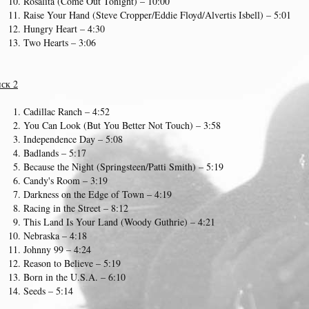
Rosalita (Come Out Tonight) – 10:00
Raise Your Hand (Steve Cropper/Eddie Floyd/Alvertis Isbell) – 5:01
Hungry Heart – 4:30
Two Hearts – 3:06
ск 2
Cadillac Ranch – 4:52
You Can Look (But You Better Not Touch) – 3:58
Independence Day – 5:08
Badlands – 5:17
Because the Night (Springsteen/Patti Smith) – 5:19
Candy's Room – 3:19
Darkness on the Edge of Town – 4:19
Racing in the Street – 8:12
This Land Is Your Land (Woody Guthrie) – 4:21
Nebraska – 4:18
Johnny 99 – 4:24
Reason to Believe – 5:19
Born in the U.S.A. – 6:10
Seeds – 5:14